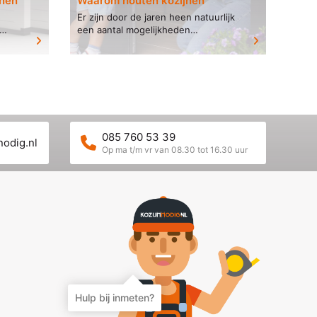
jnen
Waarom houten kozijnen
Er zijn door de jaren heen natuurlijk
een aantal mogelijkheden
bijgekomen als het gaat om het
el je
materiaal voor je kozijnen. Waar je
.
vroeger standaard voor...
085 760 53 39
nodig.nl
Op ma t/m vr van 08.30 tot 16.30 uur
Hulp bij inmeten?