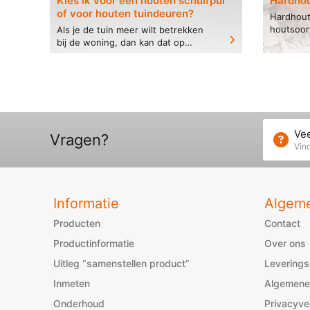
Kies ik voor een houten schuifpui
Hardhou
of voor houten tuindeuren?
Hardhout
houtsoort
Als je de tuin meer wilt betrekken
houten ko
bij de woning, dan kan dat op
weersbes
verschillende manieren. Je kunt
hardhout 
bijvoorbeeld kiezen voor een
schuifpui of voor tuindeuren...
Vee
Vragen?
Vind
Informatie
Algem
Producten
Contact
Productinformatie
Over ons
Uitleg “samenstellen product”
Levering
Inmeten
Algemene
Onderhoud
Privacyve