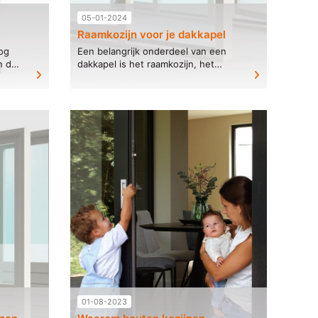
05-01-2024
Raamkozijn voor je dakkapel
nog
Een belangrijk onderdeel van een
n de
dakkapel is het raamkozijn, het
eur
vormt de voorzijde van de dakkapel
en zorgt voor het licht in de kamer.
Wij bieden mooie...
01-08-2023