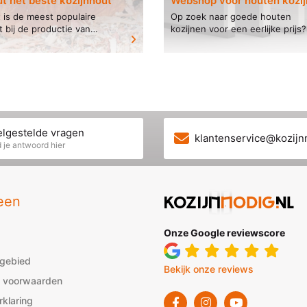
t het beste kozijnhout
Webshop voor houten kozi
 is de meest populaire
Op zoek naar goede houten
 bij de productie van
kozijnen voor een eerlijke prijs?
zijnen. Hardhout is
Lees dan snel verder. Op deze
tendig en het woord
webshop bestel makkelijk en sn
zegt het al, het is hard...
houten kozijnen online geheel..
lgestelde vragen
klantenservice@kozijn
 je antwoord hier
een
Onze Google reviewscore
sgebied
Bekijk onze reviews
 voorwaarden
rklaring