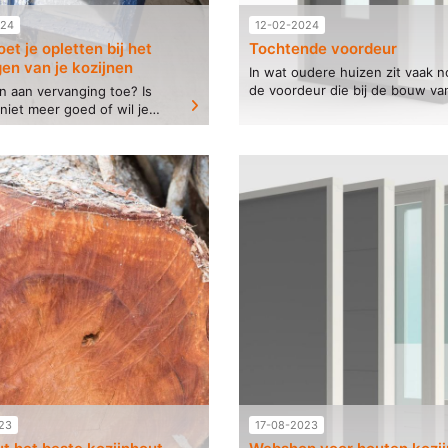
024
12-02-2024
t je opletten bij het
Tochtende voordeur
en van je kozijnen
In wat oudere huizen zit vaak 
de voordeur die bij de bouw va
ijn aan vervanging toe? Is
woning is geplaatst. Een voord
niet meer goed of wil je
verslijt niet snel maar de
beter isoleren? dan is het
isolatiewaarden nemen...
k dat je goede keuzes
het gebied...
23
17-08-2023