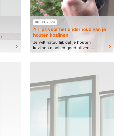
06-06-2024
4 Tips voor het onderhoud van je
houten kozijnen
e
Je wilt natuurlijk dat je houten
e nu
kozijnen mooi en goed blijven.
ect
Daarom is goed onderhoud erg
belangrijk bij houten kozijnen. Maar
waar moet je nu opletten?...