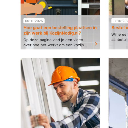
05-11-2025
17-10-20
Hoe gaat een bestelling plaatsen in
Bestel 
zijn werk bij KozijnNodig.nl?
Wil je ee
aanbetal
Op deze pagina vind je een video
probleem
over hoe het werkt om een kozijn
mogelijkh
te bestellen bij KozijnNodig.nl,
betaald 
bekijk de video en bestel makkelijk
productie
en snel jouw kozijn....