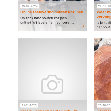
19-04-2024
22-03-2
Online toelevering houten kozijnen
Waar moe
vervang
Op zoek naar houten kozijnen
online? Wij leveren en fabriceren
Is je koz
houten kozijnen op maat, ze zijn
het hout 
direct online te bestellen. Word je
het huis 
eigen toeleverancier...
belangrij
maakt op 
21-11-2023
23-10-20