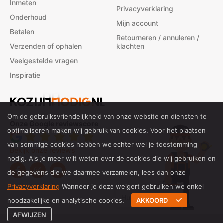
Inmeten
Privacyverklaring
Onderhoud
Mijn account
Betalen
Retourneren / annuleren /
Verzenden of ophalen
klachten
Veelgestelde vragen
Inspiratie
Om de gebruiksvriendelijkheid van onze website en diensten te
Onze Google reviewscore
optimaliseren maken wij gebruik van cookies. Voor het plaatsen
van sommige cookies hebben we echter wel je toestemming
Bekijk onze reviews
nodig. Als je meer wilt weten over de cookies die wij gebruiken en
de gegevens die we daarmee verzamelen, lees dan onze
Privacyverklaring
Wanneer je deze weigert gebruiken we enkel
Hulp bij inmeten?
noodzakelijke en analytische cookies.
AKKOORD
AFWIJZEN