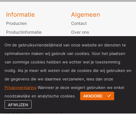
Informatie
Algemeen
Producten
Contact
Productinformatie
Over ons
Uitleg “samenstellen
Leveringsgebied
Om de gebruiksvriendelijkheid van onze website en diensten te
product”
Algemene voorwaarden
optimaliseren maken wij gebruik van cookies. Voor het plaatsen
Inmeten
Privacyverklaring
van sommige cookies hebben we echter wel je toestemming
Onderhoud
Mijn account
nodig. Als je meer wilt weten over de cookies die wij gebruiken en
Betalen
Retourneren / annuleren /
de gegevens die we daarmee verzamelen, lees dan onze
Verzenden of ophalen
klachten
Privacyverklaring
Wanneer je deze weigert gebruiken we enkel
Veelgestelde vragen
noodzakelijke en analytische cookies.
AKKOORD
Inspiratie
AFWIJZEN
Onze Google reviewscore