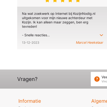
Na wat zoekwerk op Internet bij KozijnNodig.nl
uitgekomen voor mijn nieuwe achterdeur met
Kozijn. Ik kan alleen maar zeggen, ben erg
tevreden!
- Snelle reacties
- Pro-actieve adviezen
Marcel Heekelaar
13-12-2023
- Uitstekende kwaliteit
- Goede prijs kwaliteit verhouding
- Duidelijke website met bestel systeem
Kortom het is een aanrader!
Vee
Vragen?
Vind
Informatie
Algem