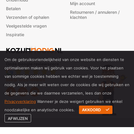
Mijn account
Betalen
Retourneren / annuleren /
Verzenden of ophalen
klachten
Veelgestelde vragen
Inspiratie
Om de gebruiksvriendelijkheid van onze website en diensten te
Onze Google reviewscore
optimaliseren maken wij gebruik van cookies. Voor het plaatsen
van sommige cookies hebben we echter wel je toestemming
Bekijk onze reviews
nodig. Als je meer wilt weten over de cookies die wij gebruiken en
de gegevens die we daarmee verzamelen, lees dan onze
Privacyverklaring
Wanneer je deze weigert gebruiken we enkel
Hulp bij inmeten?
noodzakelijke en analytische cookies.
AKKOORD
AFWIJZEN
© 2026 Kozijnnodig.nl All rights reserved
Website door Job reclame & internet