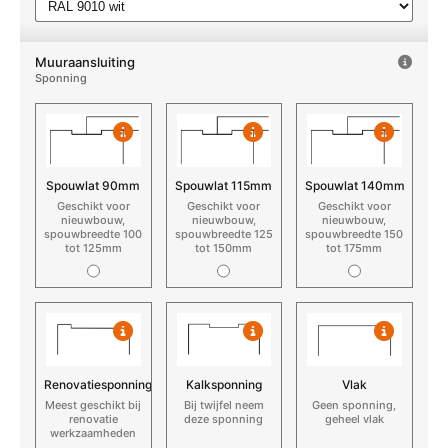
Muuraansluiting
Sponning
Spouwlat 90mm
Spouwlat 115mm
Spouwlat 140mm
Geschikt voor
Geschikt voor
Geschikt voor
nieuwbouw,
nieuwbouw,
nieuwbouw,
spouwbreedte 100
spouwbreedte 125
spouwbreedte 150
tot 125mm
tot 150mm
tot 175mm
Renovatiesponning
Kalksponning
Vlak
Meest geschikt bij
Bij twijfel neem
Geen sponning,
renovatie
deze sponning
geheel vlak
werkzaamheden