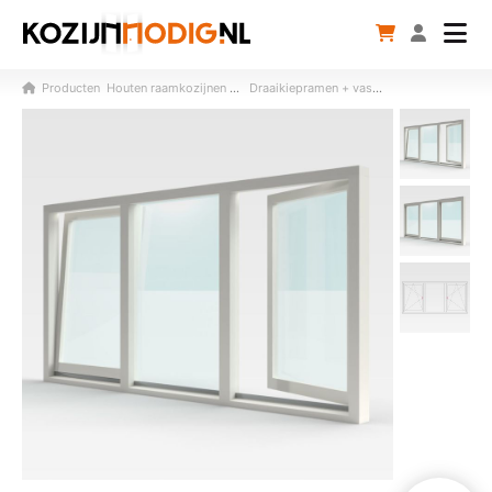
Producten
Houten raamkozijnen (vast / dr-val / klep)
Draaikiepramen + vast glas