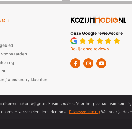
een
Onze Google reviewscore
sgebied
Bekijk onze reviews
 voorwaarden
rklaring
unt
en / annuleren / klachten
maliseren maken wij gebruik van cookies. Voor het plaatsen van sommi
we daarmee verzamelen, lees dan onze
Privacyverklaring
Wanneer je deze 