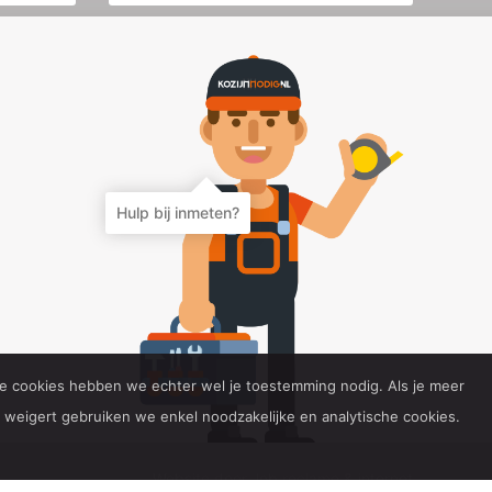
Hulp bij inmeten?
ge cookies hebben we echter wel je toestemming nodig. Als je meer
weigert gebruiken we enkel noodzakelijke en analytische cookies.
Website door Job reclame & internet