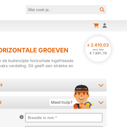
2.410,03
€
ORIZONTALE GROEVEN
excl. btw
€
1.991,76
de buitenzijde horizontale ingefreesde
aks verdeling. Dit geeft een strakke en
N
N
Meet hulp?