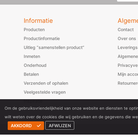
Informatie
Algem
Producten
Contact
Productinformatie
Over ons
Uitleg “samenstellen product”
Levering
Inmeten
Algemene
Onderhoud
Privacyve
Betalen
Mijn acco
Verzenden of ophalen
Retourner
Veelgestelde vragen
Inspiratie
Om de gebruiksvriendelijkheid van onze website en diensten te opti
wilt weten over de cookies die wij gebruiken en de gegevens die 
AKKOORD
AFWIJZEN
© 2026 Kozijnnodig.nl All rights reserved