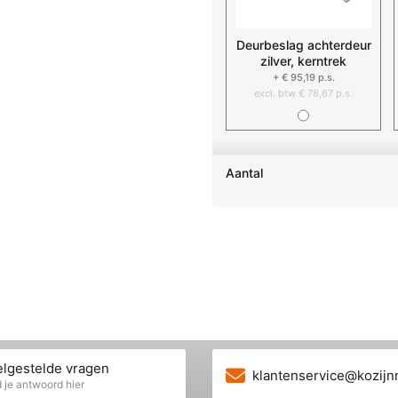
Deurbeslag achterdeur
zilver, kerntrek
+ € 95,19 p.s.
excl. btw € 78,67 p.s.
Aantal
lgestelde vragen
klantenservice@kozijn
 je antwoord hier