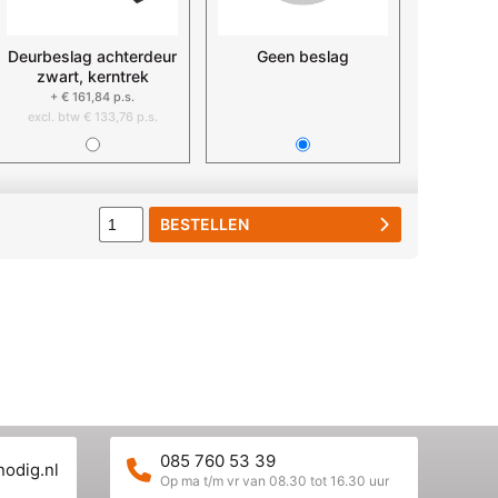
Deurbeslag achterdeur
Geen beslag
zwart, kerntrek
+ € 161,84 p.s.
excl. btw € 133,76 p.s.
BESTELLEN
085 760 53 39
nodig.nl
Op ma t/m vr van 08.30 tot 16.30 uur