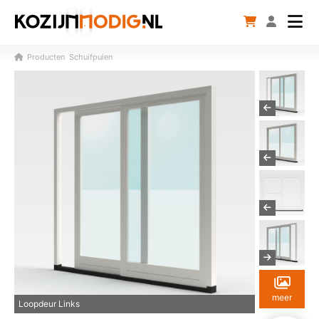
Producten
Schuifpuien
meer
Loopdeur Links