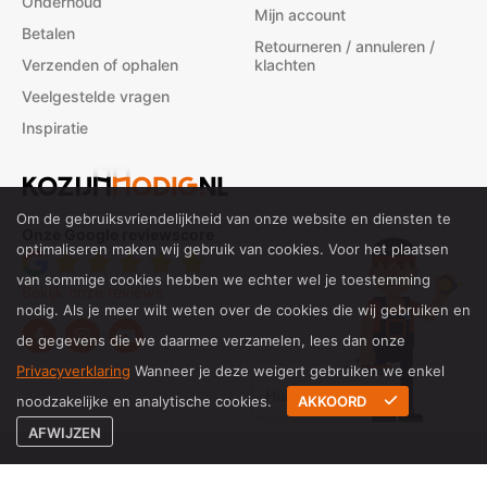
Onderhoud
Mijn account
Betalen
Retourneren / annuleren /
Verzenden of ophalen
klachten
Veelgestelde vragen
Inspiratie
Om de gebruiksvriendelijkheid van onze website en diensten te
Onze Google reviewscore
optimaliseren maken wij gebruik van cookies. Voor het plaatsen
van sommige cookies hebben we echter wel je toestemming
Bekijk onze reviews
nodig. Als je meer wilt weten over de cookies die wij gebruiken en
de gegevens die we daarmee verzamelen, lees dan onze
Privacyverklaring
Wanneer je deze weigert gebruiken we enkel
Hulp bij inmeten?
noodzakelijke en analytische cookies.
AKKOORD
AFWIJZEN
© 2026 Kozijnnodig.nl All rights reserved
Website door Job reclame & internet