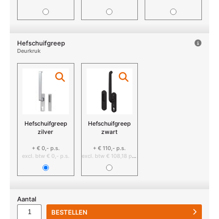
Hefschuifgreep
Deurkruk
Hefschuifgreep
Hefschuifgreep
zilver
zwart
+ € 0,- p.s.
+ € 110,- p.s.
excl. btw € 0,- p.s.
excl. btw € 108,18 p.s.
Aantal
BESTELLEN