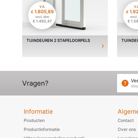
V.A.
V.
1.805,89
1.9
€
€
excl. btw
excl.
€
1.492,47
€
1.5
TUINDEUREN 2 STAPELDORPELS
TUINDE
Vee
Vragen?
Vind
Informatie
Algem
Producten
Contact
Productinformatie
Over ons