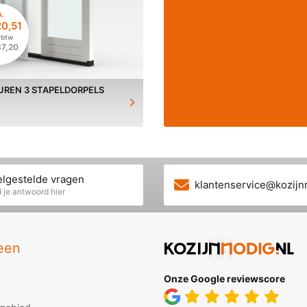
A.
20,51
 btw
87,20
UREN 3 STAPELDORPELS
lgestelde vragen
klantenservice@kozijn
 je antwoord hier
een
Onze Google reviewscore