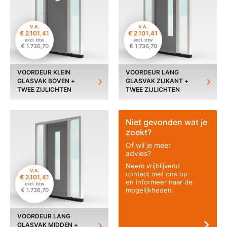
V.A.
V.A.
€
2.101,41
€
2.101,41
excl. btw
excl. btw
€
€
1.736,70
1.736,70
VOORDEUR KLEIN
VOORDEUR LANG
GLASVAK BOVEN +
GLASVAK ZIJKANT +
TWEE ZIJLICHTEN
TWEE ZIJLICHTEN
Niet gevonden wat je
zoekt?
Of wil je meer
advies?
Neem vrijblijvend
V.A.
contact met ons op
€
2.101,41
en informeer naar de
excl. btw
€
mogelijkheden.
1.736,70
VOORDEUR LANG
GLASVAK MIDDEN +