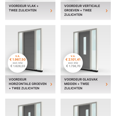
VOORDEUR VLAK +
VOORDEUR VERTICALE
TWEE ZIJLICHTEN
GROEVEN + TWEE
ZIJLICHTEN
V.A.
V.A.
€
1.967,50
€
2.101,41
excl. btw
excl. btw
€
€
1.626,03
1.736,70
VOORDEUR
VOORDEUR GLASVAK
HORIZONTALE GROEVEN
MIDDEN + TWEE
+ TWEE ZIJLICHTEN
ZIJLICHTEN