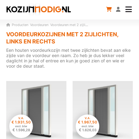
Producten
Voordeuren
Voordeuren met 2 zijlichten
VOORDEURKOZIJNEN MET 2 ZIJLICHTEN,
LINKS EN RECHTS
Een houten voordeurkozijn met twee zijlichten bevat aan elke
zijde van de voordeur een raam. Zo heb je dus lekker veel
daglicht in je hal of entree en kun je goed zien of en wie er
voor de deur staat.
V.A.
V.A.
€
1.931,50
€
1.967,50
excl. btw
excl. btw
€
€
1.596,28
1.626,03