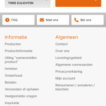
TWEE ZIJLICHTEN
FAQ
Mail ons
Bel ons
Informatie
Algemeen
Producten
Contact
Productinformatie
Over ons
Uitleg “samenstellen
Leveringsgebied
product”
Algemene voorwaarden
Inmeten
Privacyverklaring
Onderhoud
Mijn account
Betalen
Retourneren / annuleren /
Verzenden of ophalen
klachten
Veelgestelde vragen
Inspiratie